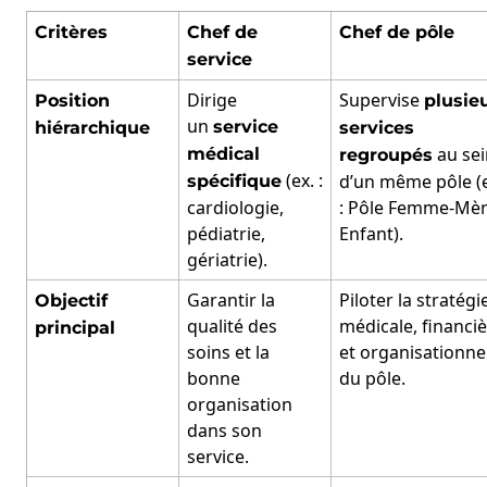
Critères
Chef de
Chef de pôle
service
Dirige
Supervise
Position
plusie
un
service
hiérarchique
services
au sei
médical
regroupés
(ex. :
d’un même pôle (e
spécifique
cardiologie,
: Pôle Femme-Mèr
pédiatrie,
Enfant).
gériatrie).
Garantir la
Piloter la stratégi
Objectif
qualité des
médicale, financi
principal
soins et la
et organisationne
bonne
du pôle.
organisation
dans son
service.