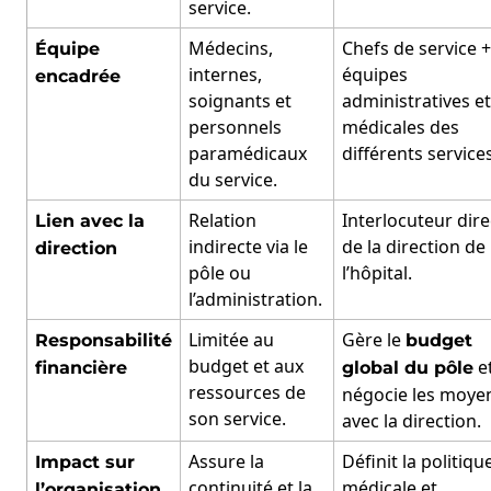
service.
Médecins,
Chefs de service +
Équipe
internes,
équipes
encadrée
soignants et
administratives et
personnels
médicales des
paramédicaux
différents services
du service.
Relation
Interlocuteur dire
Lien avec la
indirecte via le
de la direction de
direction
pôle ou
l’hôpital.
l’administration.
Limitée au
Gère le
Responsabilité
budget
budget et aux
e
financière
global du pôle
ressources de
négocie les moye
son service.
avec la direction.
Assure la
Définit la politiqu
Impact sur
continuité et la
médicale et
l’organisation