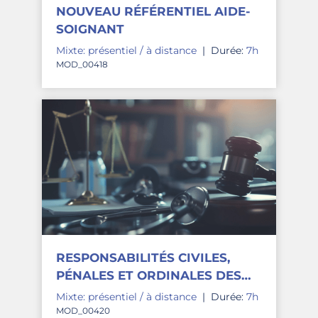
NOUVEAU RÉFÉRENTIEL AIDE-
SOIGNANT
Mixte: présentiel / à distance
|
Durée:
7h
MOD_00418
RESPONSABILITÉS CIVILES,
PÉNALES ET ORDINALES DES
IDE ET AS
Mixte: présentiel / à distance
|
Durée:
7h
MOD_00420