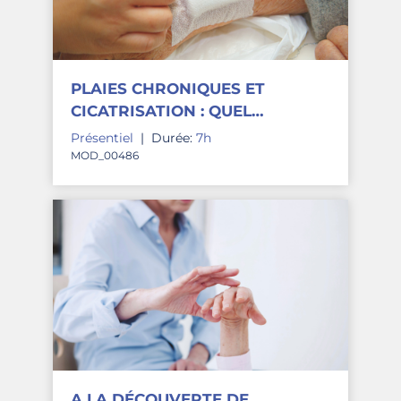
PLAIES CHRONIQUES ET
CICATRISATION : QUEL
PANSEMENT ?
Présentiel
|
Durée:
7h
MOD_00486
A LA DÉCOUVERTE DE