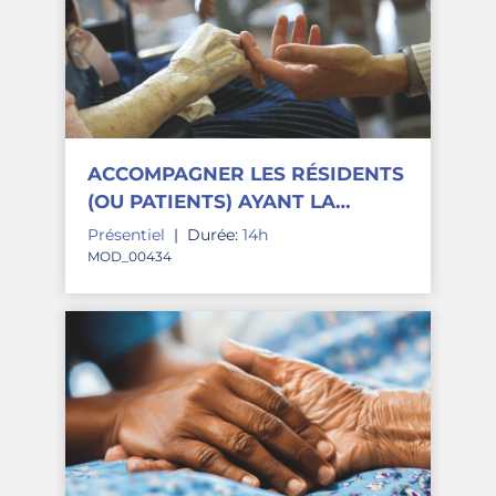
ACCOMPAGNER LES RÉSIDENTS
(OU PATIENTS) AYANT LA
MALADIE D'ALZHEIMER OU
Présentiel
|
Durée:
14h
APPARENTÉ
MOD_00434