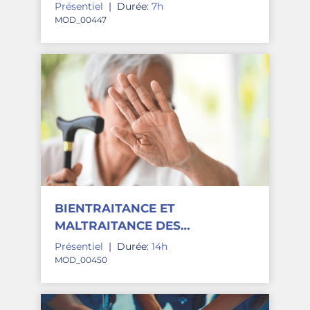
ÉTABLISSEMENT DE SANTÉ
Présentiel
|
Durée:
7h
MOD_00447
BIENTRAITANCE ET
MALTRAITANCE DES
PERSONNES ÂGÉES
Présentiel
|
Durée:
14h
MOD_00450