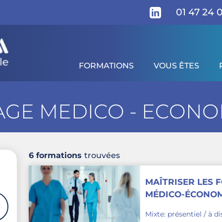
01 47 24 
FORMATIONS
VOUS ÊTES
AGE MEDICO - ECON
6 formations
trouvées
MAÎTRISER LES
MÉDICO-ÉCONOMI
2027
Mixte: présentiel / à d