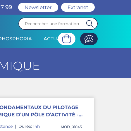
07 99
Newsletter
Extranet
PHOSPHORIA
ACTUALITÉ
OMIQUE
 FONDAMENTAUX DU PILOTAGE
QUE D’UN PÔLE D’ACTIVITÉ -
istance
|
Durée:
14h
MOD_01045