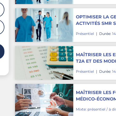
OPTIMISER LA G
ACTIVITÉS SMR S
Présentiel
|
Durée:
1
MAÎTRISER LES E
T2A ET DES MOD
HOSPITALIER
Présentiel
|
Durée:
1
MAÎTRISER LES
MÉDICO-ÉCONOMI
Mixte: présentiel / à d