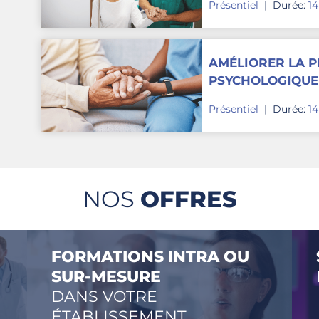
Présentiel
|
Durée:
1
COORDINATION 
AMÉLIORER LA P
PSYCHOLOGIQUE 
L'ENTOURAGE E
Présentiel
|
Durée:
1
1-10 sur 10
NOS
OFFRES
FORMATIONS INTRA OU
SUR-MESURE
DANS VOTRE
ÉTABLISSEMENT