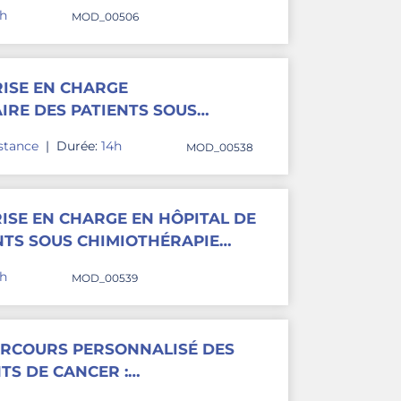
S
4h
MOD_00506
RISE EN CHARGE
AIRE DES PATIENTS SOUS
E ANTICANCÉREUSE ORALE
istance
|
Durée:
14h
MOD_00538
RISE EN CHARGE EN HÔPITAL DE
NTS SOUS CHIMIOTHÉRAPIE
E
4h
MOD_00539
ARCOURS PERSONNALISÉ DES
TS DE CANCER :
 ET RÔLE DE L’INFIRMIÈRE DE