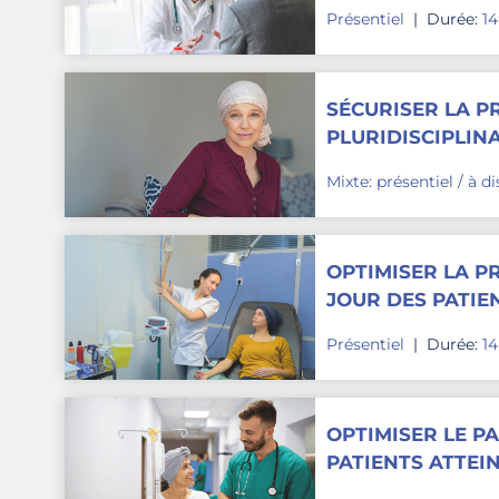
PSYCHOLOGIQUE
Présentiel
|
Durée:
1
SÉCURISER LA P
PLURIDISCIPLIN
CHIMIOTHÉRAPI
Mixte: présentiel / à d
OPTIMISER LA P
JOUR DES PATIE
ANTICANCÉREUS
Présentiel
|
Durée:
1
OPTIMISER LE P
PATIENTS ATTEIN
POSITIONNEMENT