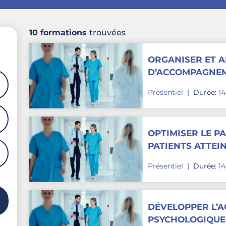
10 formations
trouvées
ORGANISER ET A
D’ACCOMPAGNEM
ASPECTS ORGAN
Présentiel
|
Durée:
1
PSYCHOLOGIQUES
OPTIMISER LE P
PATIENTS ATTEIN
POSITIONNEMENT
Présentiel
|
Durée:
1
COORDINATION E
DÉVELOPPER L’
PSYCHOLOGIQUE 