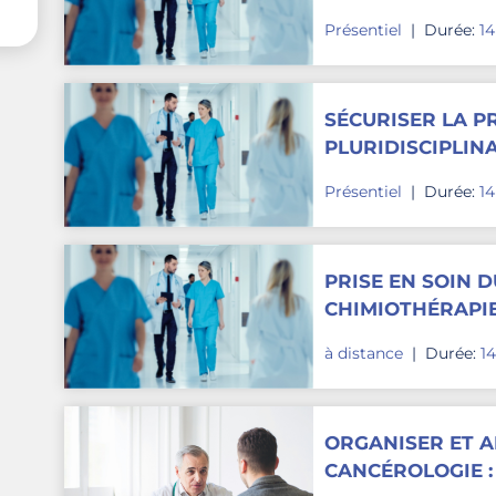
L'ENTOURAGE EN
Présentiel
|
Durée:
1
SÉCURISER LA P
PLURIDISCIPLIN
CHIMIOTHÉRAPIE
Présentiel
|
Durée:
1
PRISE EN SOIN D
CHIMIOTHÉRAPIE
à distance
|
Durée:
1
ORGANISER ET 
CANCÉROLOGIE :