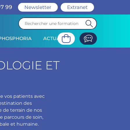
07 99
Newsletter
Extranet
PHOSPHORIA
ACTUALITÉ
LOGIE ET
de vos patients avec
estination des
e de terrain de nos
e parcours de soin,
obale et humaine.