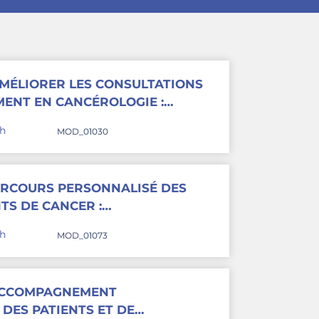
MÉLIORER LES CONSULTATIONS
ENT EN CANCÉROLOGIE :
ISATIONNELS ET
4h
MOD_01030
 - 2027
ARCOURS PERSONNALISÉ DES
TS DE CANCER :
 ET RÔLE DE L’INFIRMIÈRE DE
4h
MOD_01073
N CANCÉROLOGIE - 2027
ACCOMPAGNEMENT
DES PATIENTS ET DE