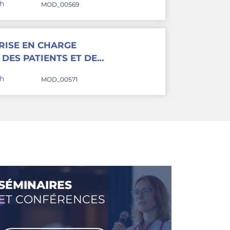
4h
MOD_00569
EN CANCÉROLOGIE
RISE EN CHARGE
DES PATIENTS ET DE
N CANCÉROLOGIE
4h
MOD_00571
SÉMINAIRES
ET CONFÉRENCES