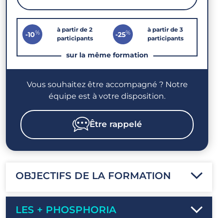
à partir de 2
à partir de 3
%
%
-10
-25
participants
participants
sur la même formation
Vous souhaitez être accompagné ? Notre
équipe est à votre disposition.
Être rappelé
OBJECTIFS DE LA FORMATION
LES + PHOSPHORIA