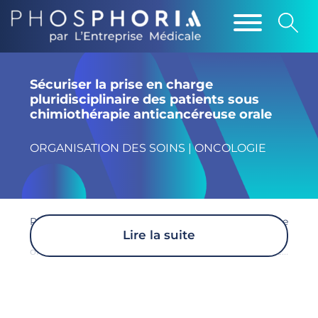
Sécuriser la prise en charge
pluridisciplinaire des patients sous
chimiothérapie anticancéreuse orale
ORGANISATION DES SOINS | ONCOLOGIE
Priorité du 3e Plan cancer, la sécurisation de la prise
Lire la suite
en charge des patients traités par chimiothérapie
orale nécessite un accompagnement spécifique des
patients et suppose une organisation adaptée au
sein des structures hospitalières.