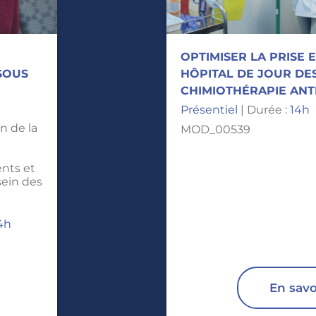
OPTIMISER LA PRISE 
 SOUS
HÔPITAL DE JOUR DE
CHIMIOTHÉRAPIE AN
Présentiel
| Durée :
14h
on de la
MOD_00539
nts et
sein des
4h
En savo