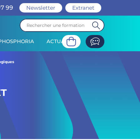
07 99
Newsletter
Extranet
PHOSPHORIA
ACTUALITÉ
giques
valuation
logiques
ET