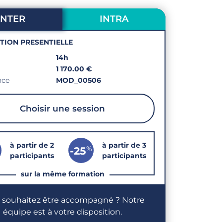
INTER
INTRA
PTION PRESENTIELLE
14h
1 170.00 €
nce
MOD_00506
Choisir une session
à partir de 2
à partir de 3
%
-25
participants
participants
sur la même formation
 souhaitez être accompagné ? Notre
équipe est à votre disposition.