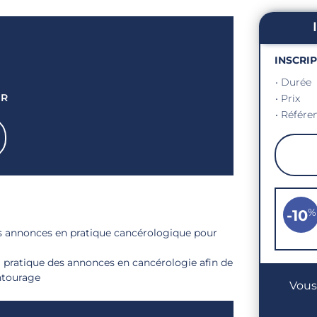
INSCRI
• Durée
UR
• Prix
• Référe
%
-10
es annonces en pratique cancérologique pour
a pratique des annonces en cancérologie afin de
ntourage
Vous