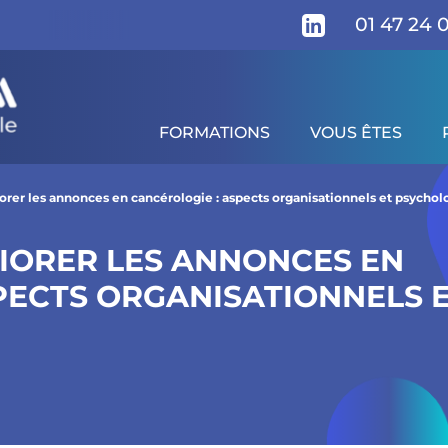
01 47 24 
FORMATIONS
VOUS ÊTES
 cancérologie : aspects organisationnels et psycholo
gramme
Pour qui ?
Prérequis
Modalités d'é
orer les annonces en cancérologie : aspects organisationnels et psycho
IORER LES ANNONCES EN
PECTS ORGANISATIONNELS 