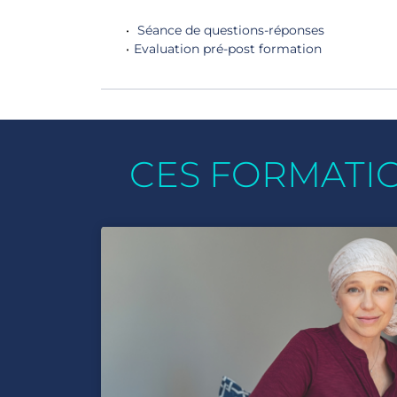
Séance de questions-réponses
Evaluation pré-post formation
CES FORMATI