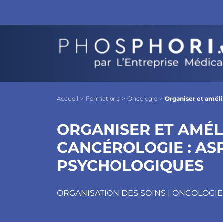
Organiser et améliorer les annonces en
Objectifs
Les + Phosphoria
Pro
Accueil
>
Formations
>
Oncologie
>
Organiser et améli
ORGANISER ET AMÉL
CANCÉROLOGIE : AS
PSYCHOLOGIQUES
ORGANISATION DES SOINS | ONCOLOGIE