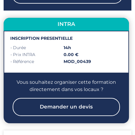
INTRA
INSCRIPTION PRESENTIELLE
• Durée
14h
• Prix INTRA
0.00 €
• Référence
MOD_00439
Vous souhaitez organiser cette formation
directement dans vos locaux ?
Demander un devis