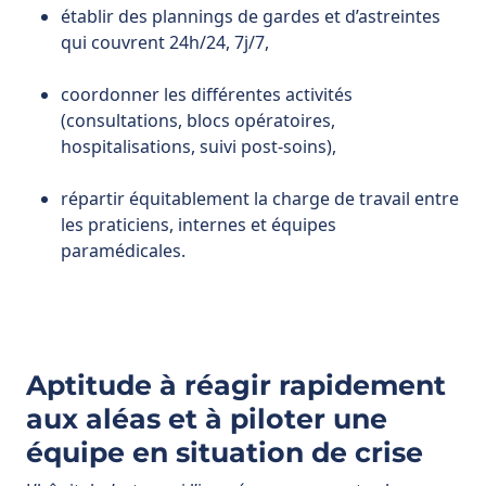
(consultations, blocs opératoires,
hospitalisations, suivi post-soins),
répartir équitablement la charge de travail entre
les praticiens, internes et équipes
paramédicales.
Aptitude à réagir rapidement
aux aléas et à piloter une
équipe en situation de crise
L’hôpital, c’est aussi l’imprévu permanent : absences
de dernière minute, panne d’équipement, afflux
massif de patients, épidémies saisonnières. Le chef
de service doit faire preuve d’
adaptabilité et de