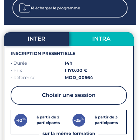
Télécharger le programme
INTER
INTRA
INSCRIPTION PRESENTIELLE
• Durée
14h
• Prix
1 170.00 €
• Référence
MOD_00564
Choisir une session
à partir de 2
à partir de 3
%
%
-10
-25
participants
participants
sur la même formation