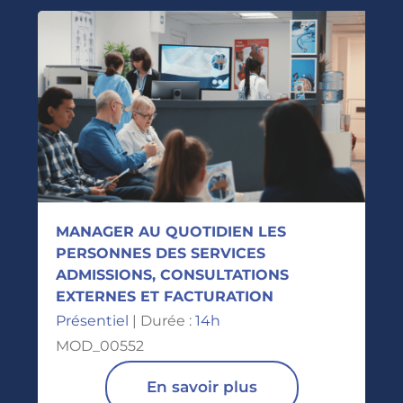
MANAGER AU QUOTIDIEN LES
PERSONNES DES SERVICES
ADMISSIONS, CONSULTATIONS
EXTERNES ET FACTURATION
Présentiel
| Durée :
14h
MOD_00552
En savoir plus