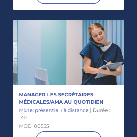
MANAGER LES SECRÉTAIRES
MÉDICALES/AMA AU QUOTIDIEN
Mixte: présentiel / à distance
| Durée :
14h
MOD_00555