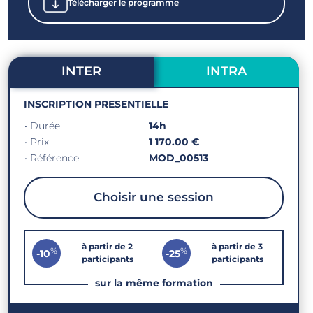
Télécharger le programme
INTER
INTRA
INSCRIPTION PRESENTIELLE
• Durée
14h
• Prix
1 170.00 €
• Référence
MOD_00513
Choisir une session
à partir de 2
à partir de 3
%
%
-10
-25
participants
participants
sur la même formation