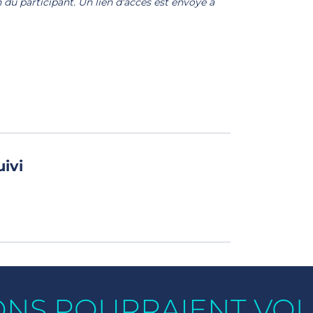
n du participant. Un lien d'accès est envoyé à
uivi
ONS POURRAIENT VO