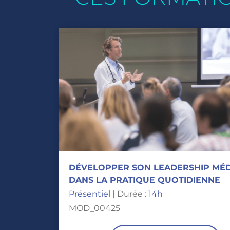
DÉVELOPPER SON LEADERSHIP MÉD
DANS LA PRATIQUE QUOTIDIENNE
Présentiel
| Durée :
14h
MOD_00425