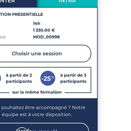
INTER
INTRA
PTION PRESENTIELLE
14h
1 330.00 €
nce
MOD_00998
Choisir une session
à partir de 2
à partir de 3
%
-25
participants
participants
sur la même formation
 souhaitez être accompagné ? Notre
équipe est à votre disposition.