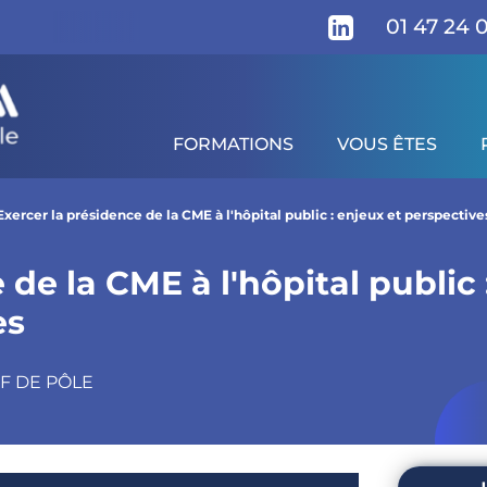
01 47 24 
FORMATIONS
VOUS ÊTES
tal public : enjeux et perspectives - 2027
gramme
Pour qui ?
Prérequis
Supports pé
Exercer la présidence de la CME à l'hôpital public : enjeux et perspective
de la CME à l'hôpital public 
es
F DE PÔLE