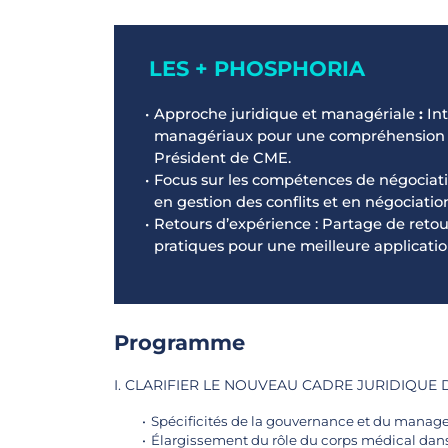
LES + PHOSPHORIA
Approche juridique et managériale
:
Int
managériaux pour une compréhension g
Président de CME.
Focus sur les compétences de négociat
en gestion des conflits et en négociati
Retours d’expérience : Partage de ret
pratiques pour une meilleure applicati
Programme
I. CLARIFIER LE NOUVEAU CADRE JURIDIQUE
Spécificités de la gouvernance et du manage
Élargissement du rôle du corps médical dans