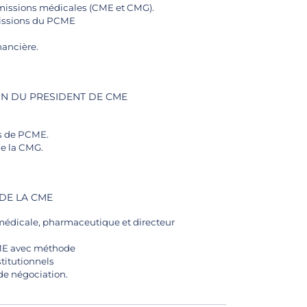
missions médicales (CME et CMG).
missions du PCME
nancière.
ION DU PRESIDENT DE CME
ns de PCME.
e la CMG.
 DE LA CME
médicale, pharmaceutique et directeur
 CME avec méthode
stitutionnels
 de négociation.