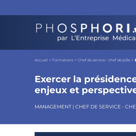
Exercer la présidence de la CME à l'hôpi
Objectifs
Les + Phosphoria
Pro
Accueil
>
Formations
>
Chef de service - chef de pôle
>
Exercer la présidence 
enjeux et perspectiv
MANAGEMENT | CHEF DE SERVICE - CHE