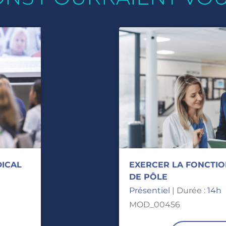
ICAL
EXERCER LA FONCTIO
DE PÔLE
Présentiel
| Durée :
14h
MOD_00456