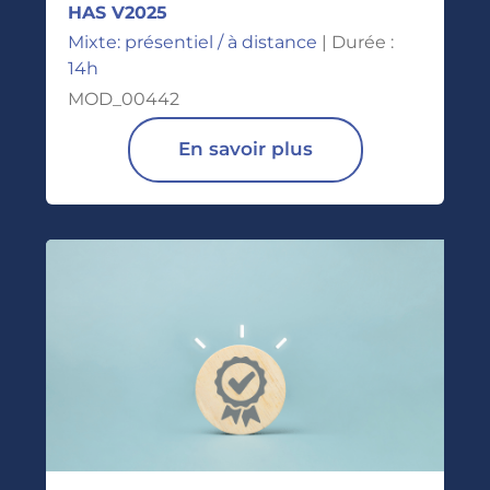
HAS V2025
Mixte: présentiel / à distance
| Durée :
14h
MOD_00442
En savoir plus