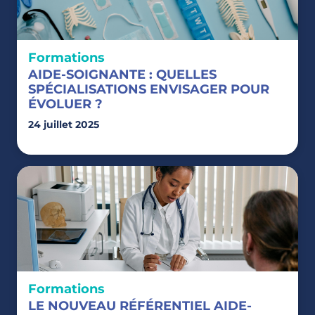
Formations
AIDE-SOIGNANTE : QUELLES
SPÉCIALISATIONS ENVISAGER POUR
ÉVOLUER ?
24 juillet 2025
Formations
LE NOUVEAU RÉFÉRENTIEL AIDE-