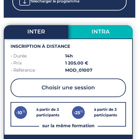
Télécharger le programme
INTER
INTRA
INSCRIPTION À DISTANCE
• Durée
14h
• Prix
1 205.00 €
• Référence
MOD_01007
Choisir une session
à partir de 2
à partir de 3
%
%
-10
-25
participants
participants
sur la même formation