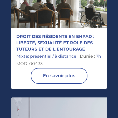
DROIT DES RÉSIDENTS EN EHPAD :
LIBERTÉ, SEXUALITÉ ET RÔLE DES
TUTEURS ET DE L'ENTOURAGE
Mixte: présentiel / à distance
| Durée :
7h
MOD_00433
En savoir plus