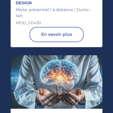
DESIGN
Mixte: présentiel / à distance
| Durée :
14h
MOD_00430
En savoir plus