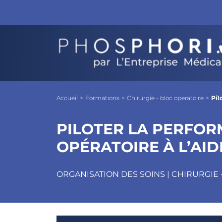
Piloter la performance d’un bloc opérato
Objectifs
Les + Phosphoria
Pro
Accueil
>
Formations
>
Chirurgie - bloc operatoire
>
Pil
PILOTER LA PERFOR
OPÉRATOIRE À L’AI
ORGANISATION DES SOINS | CHIRURGIE