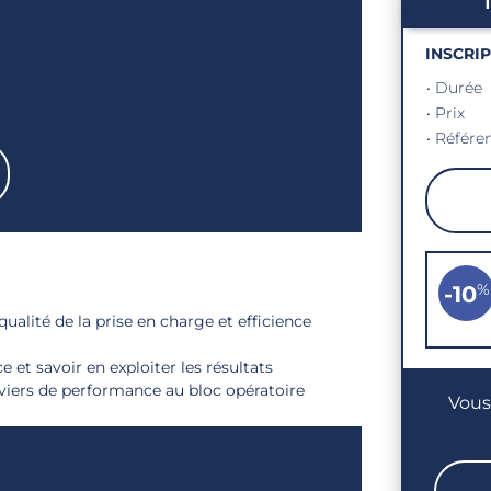
INSCRI
• Durée
• Prix
• Référe
%
-10
ualité de la prise en charge et efficience
 et savoir en exploiter les résultats
 leviers de performance au bloc opératoire
Vous