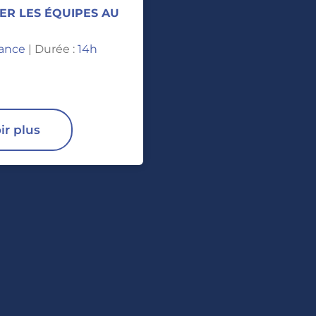
R LES ÉQUIPES AU
tance
| Durée :
14h
ir plus