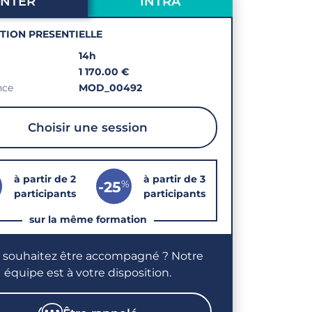
INTER
INTRA
PTION PRESENTIELLE
14h
1 170.00 €
nce
MOD_00492
Choisir une session
à partir de 2
à partir de 3
%
-25
participants
participants
sur la même formation
 souhaitez être accompagné ? Notre
équipe est à votre disposition.