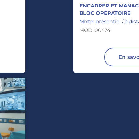
ENCADRER ET MANAGE
BLOC OPÉRATOIRE
Mixte: présentiel / à dis
MOD_00474
En savo