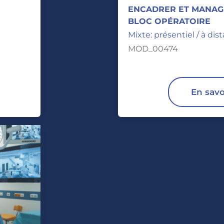
ENCADRER ET MANAGE
BLOC OPÉRATOIRE
Mixte: présentiel / à dis
MOD_00474
En savo