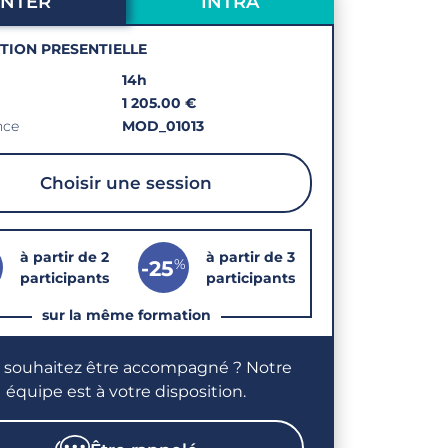
INTER
INTRA
PTION PRESENTIELLE
14h
1 205.00 €
nce
MOD_01013
Choisir une session
à partir de 2
à partir de 3
%
-25
participants
participants
sur la même formation
 souhaitez être accompagné ? Notre
équipe est à votre disposition.