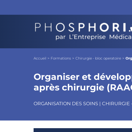
Organiser et développer la récupération
Objectifs
Les + Phosphoria
Pro
Accueil
>
Formations
>
Chirurgie - bloc operatoire
>
Org
Organiser et dévelop
après chirurgie (RAA
ORGANISATION DES SOINS | CHIRURGIE