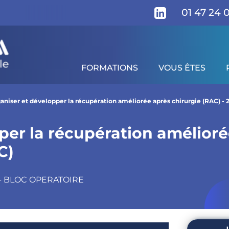
01 47 24 
FORMATIONS
VOUS ÊTES
 améliorée après chirurgie (RAC) - 2027
gramme
Pour qui ?
Prérequis
Supports pé
aniser et développer la récupération améliorée après chirurgie (RAC) - 
per la récupération amélior
C)
 - BLOC OPERATOIRE