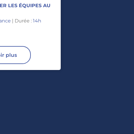
R LES ÉQUIPES AU
tance
| Durée :
14h
ir plus