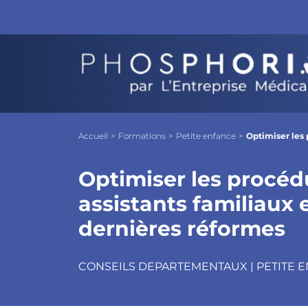
Optimiser les procédures d'agrément et
Objectifs
Les + Phosphoria
Pro
Accueil
>
Formations
>
Petite enfance
>
Optimiser les 
Optimiser les procéd
assistants familiaux 
dernières réformes
CONSEILS DEPARTEMENTAUX | PETITE 