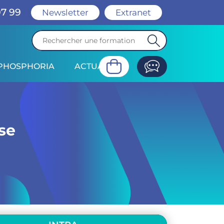
07 99
Newsletter
Extranet
PHOSPHORIA
ACTUALITÉ
valuation
se