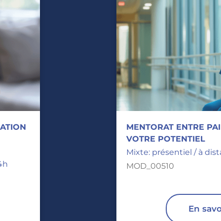
SATION
MENTORAT ENTRE PAI
E
VOTRE POTENTIEL
Mixte: présentiel / à dis
4h
MOD_00510
En savo