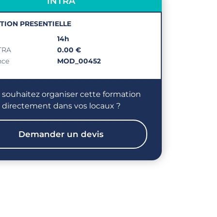
INTRA
PTION PRESENTIELLE
14h
NTRA
0.00 €
nce
MOD_00452
 souhaitez organiser cette formation
directement dans vos locaux ?
Demander un devis