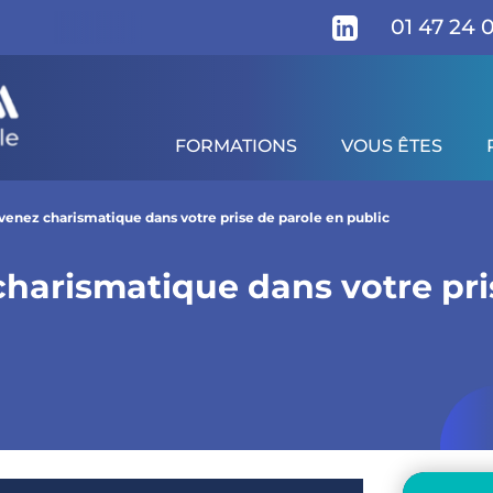
01 47 24 
FORMATIONS
VOUS ÊTES
votre prise de parole en public
gramme
Pour qui ?
Prérequis
Modalités d'é
venez charismatique dans votre prise de parole en public
harismatique dans votre pri