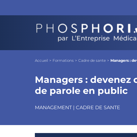
Managers : devenez charismatique dans 
Objectifs
Les + Phosphoria
Pro
Accueil
>
Formations
>
Cadre de sante
>
Managers : de
Managers : devenez c
de parole en public
MANAGEMENT | CADRE DE SANTE