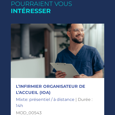
POURRAIENT VOUS
INTÉRESSER
L’INFIRMIER ORGANISATEUR DE
L’ACCUEIL (IOA)
Mixte: présentiel / à distance
| Durée :
14h
MOD_00543