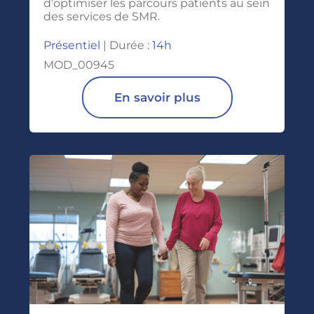
d’optimiser les parcours patients au sein
des services de SMR.
Présentiel
| Durée :
14h
MOD_00945
En savoir plus