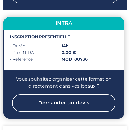
INTRA
INSCRIPTION PRESENTIELLE
• Durée
14h
• Prix INTRA
0.00 €
• Référence
MOD_00736
Vous souhaitez organiser cette formation
directement dans vos locaux ?
Demander un devis