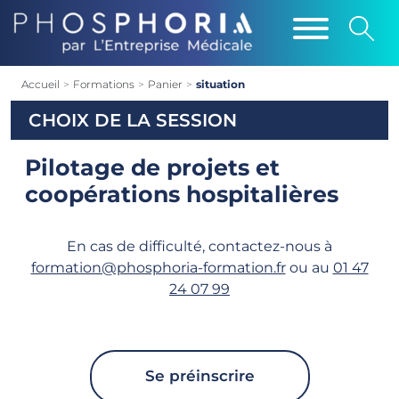
Accueil
>
Formations
>
Panier
>
situation
CHOIX DE LA SESSION
Pilotage de projets et
coopérations hospitalières
En cas de difficulté, contactez-nous à
formation@phosphoria-formation.fr
ou au
01 47
24 07 99
Se préinscrire