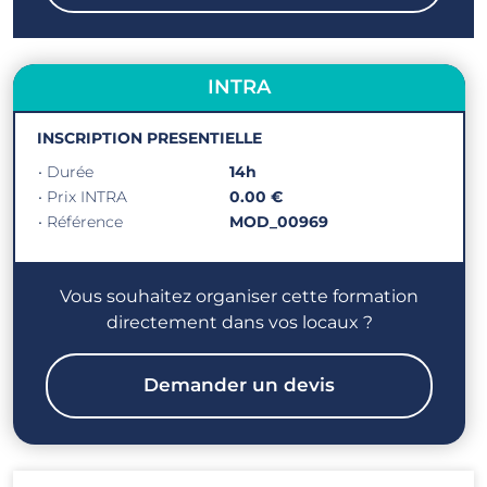
INTRA
INSCRIPTION PRESENTIELLE
• Durée
14h
• Prix INTRA
0.00 €
• Référence
MOD_00969
Vous souhaitez organiser cette formation
directement dans vos locaux ?
Demander un devis