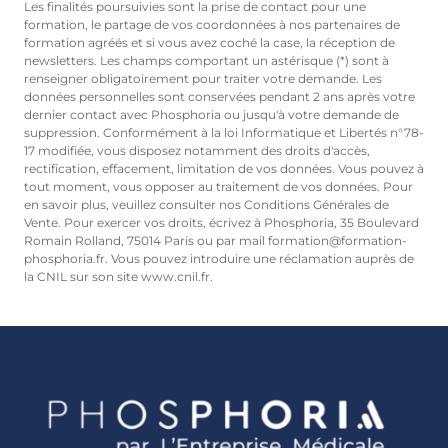
Les finalités poursuivies sont la prise de contact pour une
formation, le partage de vos coordonnées à nos partenaires de
formation agréés et si vous avez coché la case, la réception de
newsletters. Les champs comportant un astérisque (*) sont à
renseigner obligatoirement pour traiter votre demande. Les
données personnelles sont conservées pendant 2 ans après votre
dernier contact avec Phosphoria ou jusqu'à votre demande de
suppression. Conformément à la loi Informatique et Libertés n°78-
17 modifiée, vous disposez notamment des droits d'accès,
rectification, effacement, limitation de vos données. Vous pouvez à
tout moment, vous opposer au traitement de vos données. Pour
en savoir plus, veuillez consulter nos Conditions Générales de
Vente. Pour exercer vos droits, écrivez à Phosphoria, 35 Boulevard
Romain Rolland, 75014 Paris ou par mail formation@formation-
phosphoria.fr. Vous pouvez introduire une réclamation auprès de
la CNIL sur son site www.cnil.fr.