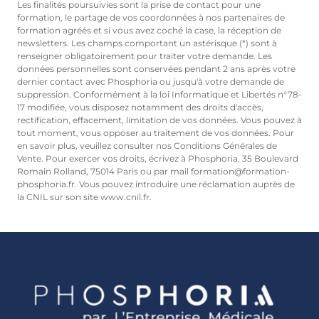
Les finalités poursuivies sont la prise de contact pour une
formation, le partage de vos coordonnées à nos partenaires de
formation agréés et si vous avez coché la case, la réception de
newsletters. Les champs comportant un astérisque (*) sont à
renseigner obligatoirement pour traiter votre demande. Les
données personnelles sont conservées pendant 2 ans après votre
dernier contact avec Phosphoria ou jusqu'à votre demande de
suppression. Conformément à la loi Informatique et Libertés n°78-
17 modifiée, vous disposez notamment des droits d'accès,
rectification, effacement, limitation de vos données. Vous pouvez à
tout moment, vous opposer au traitement de vos données. Pour
en savoir plus, veuillez consulter nos Conditions Générales de
Vente. Pour exercer vos droits, écrivez à Phosphoria, 35 Boulevard
Romain Rolland, 75014 Paris ou par mail formation@formation-
phosphoria.fr. Vous pouvez introduire une réclamation auprès de
la CNIL sur son site www.cnil.fr.