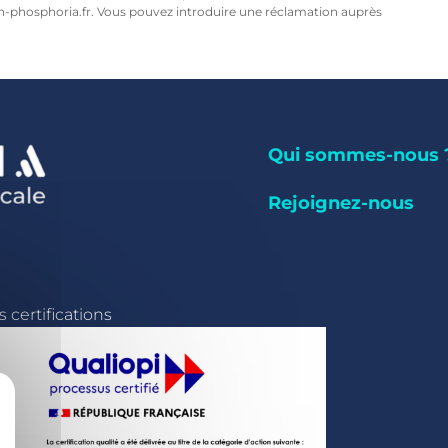
n-phosphoria.fr. Vous pouvez introduire une réclamation auprès
Qui sommes-nous 
Rejoignez-nous
 certifications