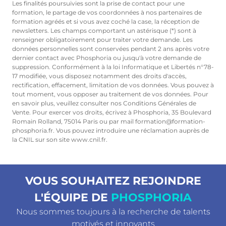
Les finalités poursuivies sont la prise de contact pour une
formation, le partage de vos coordonnées à nos partenaires de
formation agréés et si vous avez coché la case, la réception de
newsletters. Les champs comportant un astérisque (*) sont à
renseigner obligatoirement pour traiter votre demande. Les
données personnelles sont conservées pendant 2 ans après votre
dernier contact avec Phosphoria ou jusqu'à votre demande de
suppression. Conformément à la loi Informatique et Libertés n°78-
17 modifiée, vous disposez notamment des droits d'accès,
rectification, effacement, limitation de vos données. Vous pouvez à
tout moment, vous opposer au traitement de vos données. Pour
en savoir plus, veuillez consulter nos Conditions Générales de
Vente. Pour exercer vos droits, écrivez à Phosphoria, 35 Boulevard
Romain Rolland, 75014 Paris ou par mail formation@formation-
phosphoria.fr. Vous pouvez introduire une réclamation auprès de
la CNIL sur son site www.cnil.fr.
VOUS SOUHAITEZ REJOINDRE
L'ÉQUIPE DE
PHOSPHORIA
Nous sommes toujours à la recherche de talents
motivés et innovants