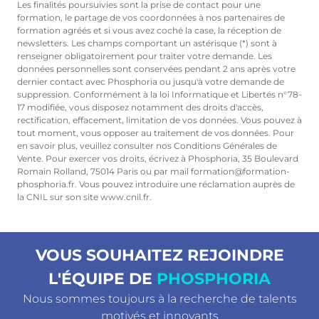
Les finalités poursuivies sont la prise de contact pour une
formation, le partage de vos coordonnées à nos partenaires de
formation agréés et si vous avez coché la case, la réception de
newsletters. Les champs comportant un astérisque (*) sont à
renseigner obligatoirement pour traiter votre demande. Les
données personnelles sont conservées pendant 2 ans après votre
dernier contact avec Phosphoria ou jusqu'à votre demande de
suppression. Conformément à la loi Informatique et Libertés n°78-
17 modifiée, vous disposez notamment des droits d'accès,
rectification, effacement, limitation de vos données. Vous pouvez à
tout moment, vous opposer au traitement de vos données. Pour
en savoir plus, veuillez consulter nos Conditions Générales de
Vente. Pour exercer vos droits, écrivez à Phosphoria, 35 Boulevard
Romain Rolland, 75014 Paris ou par mail formation@formation-
phosphoria.fr. Vous pouvez introduire une réclamation auprès de
la CNIL sur son site www.cnil.fr.
VOUS SOUHAITEZ REJOINDRE
L'ÉQUIPE DE
PHOSPHORIA
Nous sommes toujours à la recherche de talents
motivés et innovants