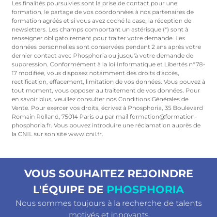
Les finalités poursuivies sont la prise de contact pour une
formation, le partage de vos coordonnées à nos partenaires de
formation agréés et si vous avez coché la case, la réception de
newsletters. Les champs comportant un astérisque (*) sont à
renseigner obligatoirement pour traiter votre demande. Les
données personnelles sont conservées pendant 2 ans après votre
dernier contact avec Phosphoria ou jusqu'à votre demande de
suppression. Conformément à la loi Informatique et Libertés n°78-
17 modifiée, vous disposez notamment des droits d'accès,
rectification, effacement, limitation de vos données. Vous pouvez à
tout moment, vous opposer au traitement de vos données. Pour
en savoir plus, veuillez consulter nos Conditions Générales de
Vente. Pour exercer vos droits, écrivez à Phosphoria, 35 Boulevard
Romain Rolland, 75014 Paris ou par mail formation@formation-
phosphoria.fr. Vous pouvez introduire une réclamation auprès de
la CNIL sur son site www.cnil.fr.
VOUS SOUHAITEZ REJOINDRE
L'ÉQUIPE DE
PHOSPHORIA
Nous sommes toujours à la recherche de talents
motivés et innovants